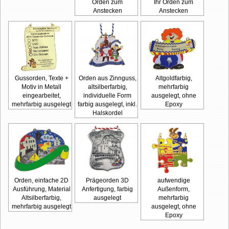
Orden zum
Ihr Orden zum
Anstecken
Anstecken
Gussorden, Texte +
Orden aus Zinnguss,
Altgoldfarbig,
Motiv in Metall
altsilberfarbig,
mehrfarbig
eingearbeitet,
individuelle Form
ausgelegt, ohne
mehrfarbig ausgelegt
farbig ausgelegt, inkl.
Epoxy
Halskordel
Orden, einfache 2D
Prägeorden 3D
aufwendige
Ausführung, Material
Anfertigung, farbig
Außenform,
Altsilberfarbig,
ausgelegt
mehrfarbig
mehrfarbig ausgelegt
ausgelegt, ohne
Epoxy