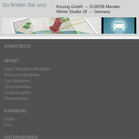
So finden Sie uns:
Kissing GmbH – D-58706 Menden
Werler Straße 18 – Germany
STARTSEITE
SPORT
Lauf-/ Marathon-Medaillen
Schwimm-Medaillen
Turn-Medaillen
Sportmedaillen
Anstecknadeln
Werbebanner
KARNEVAL
Orden
Pins
UNTERNEHMEN