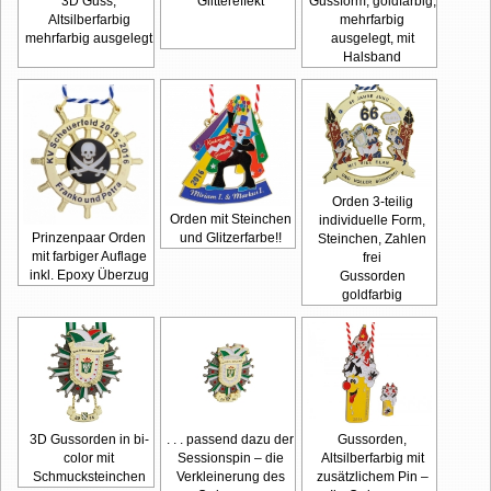
3D Guss,
Glittereffekt
Gussform, goldfarbig,
Altsilberfarbig
mehrfarbig
mehrfarbig ausgelegt
ausgelegt, mit
Halsband
Orden 3-teilig
Orden mit Steinchen
individuelle Form,
Prinzenpaar Orden
und Glitzerfarbe!!
Steinchen, Zahlen
mit farbiger Auflage
frei
inkl. Epoxy Überzug
Gussorden
goldfarbig
3D Gussorden in bi-
. . . passend dazu der
Gussorden,
color mit
Sessionspin – die
Altsilberfarbig mit
Schmucksteinchen
Verkleinerung des
zusätzlichem Pin –