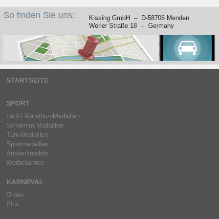
So finden Sie uns:
Kissing GmbH – D-58706 Menden
Werler Straße 18 – Germany
STARTSEITE
SPORT
Lauf-/ Marathon-Medaillen
Schwimm-Medaillen
Turn-Medaillen
Sportmedaillen
Anstecknadeln
Werbebanner
KARNEVAL
Orden
Pins