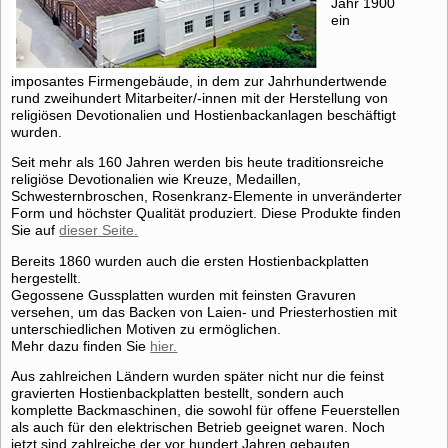
Jahr 1900
ein
imposantes Firmengebäude, in dem zur Jahrhundertwende
rund zweihundert Mitarbeiter/-innen mit der Herstellung von
religiösen Devotionalien und Hostienbackanlagen beschäftigt
wurden.
Seit mehr als 160 Jahren werden bis heute traditionsreiche
religiöse Devotionalien wie Kreuze, Medaillen,
Schwesternbroschen, Rosenkranz-Elemente in unveränderter
Form und höchster Qualität produziert. Diese Produkte finden
Sie auf
dieser Seite.
Bereits 1860 wurden auch die ersten Hostienbackplatten
hergestellt.
Gegossene Gussplatten wurden mit feinsten Gravuren
versehen, um das Backen von Laien- und Priesterhostien mit
unterschiedlichen Motiven zu ermöglichen.
Mehr dazu finden Sie
hier.
Aus zahlreichen Ländern wurden später nicht nur die feinst
gravierten Hostienbackplatten bestellt, sondern auch
komplette Backmaschinen, die sowohl für offene Feuerstellen
als auch für den elektrischen Betrieb geeignet waren. Noch
jetzt sind zahlreiche der vor hundert Jahren gebauten